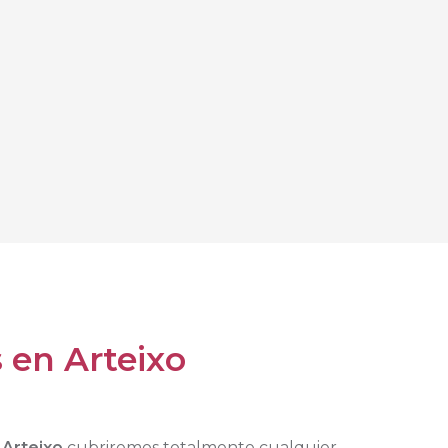
 en Arteixo
 Arteixo
cubriremos totalmente cualquier