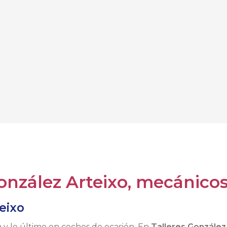
onzález Arteixo, mecánicos
eixo
y lo último en coches de ocasión. En
Talleres González